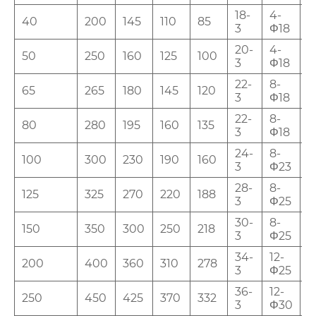
18-
4-
40
200
145
110
85
4
3
Φ18
20-
4-
50
250
160
125
100
5
3
Φ18
22-
8-
65
265
180
145
120
6
3
Φ18
22-
8-
80
280
195
160
135
6
3
Φ18
24-
8-
100
300
230
190
160
7
3
Φ23
28-
8-
125
325
270
220
188
9
3
Φ25
30-
8-
150
350
300
250
218
9
3
Φ25
34-
12-
200
400
360
310
278
1
3
Φ25
36-
12-
250
450
425
370
332
1
3
Φ30