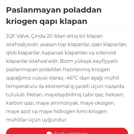
Paslanmayan poladdan
kriogen qapı klapan
JQF Valve, Çində 20 ildən artıq bir klapan
istehsalçısıdır, əsasən top klapanlar, qapı klapanları,
qlob klapanlar, kəpənək klapanları və solenoid
klapanlar istehsal edir. Bizim yüksək keyfiyyətli
paslanmayan poladdan hazırlanmış kriogen
qapağımız xüsusi olaraq -46°C-dən aşağı mühit
temperaturu ilə ekstremal iş şəraiti üçün nəzərdə
tutulub. Metan, mayeləşdirilmiş təbii qaz, heksen,
karbon qazı, maye ammonyak, maye oksigen,
maye azot və maye hidrogen kimi kriogen
mühitlər üçün uyğundur.
Sorğu göndərin