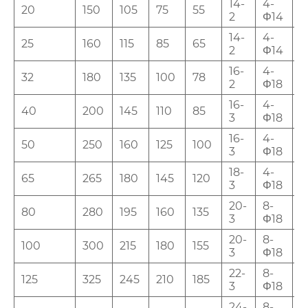
14-
4-
20
150
105
75
55
3
2
Φ14
14-
4-
25
160
115
85
65
3
2
Φ14
16-
4-
32
180
135
100
78
3
2
Φ18
16-
4-
40
200
145
110
85
4
3
Φ18
16-
4-
50
250
160
125
100
5
3
Φ18
18-
4-
65
265
180
145
120
6
3
Φ18
20-
8-
80
280
195
160
135
6
3
Φ18
20-
8-
100
300
215
180
155
7
3
Φ18
22-
8-
125
325
245
210
185
9
3
Φ18
24-
8-