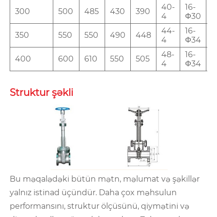
40-
16-
300
500
485
430
390
1
4
Φ30
44-
16-
350
550
550
490
448
1
4
Φ34
48-
16-
400
600
610
550
505
1
4
Φ34
Struktur şəkli
Bu məqalədəki bütün mətn, məlumat və şəkillər
yalnız istinad üçündür. Daha çox məhsulun
performansını, struktur ölçüsünü, qiymətini və