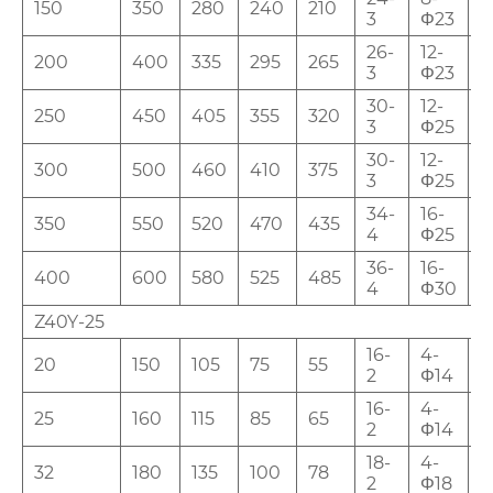
150
350
280
240
210
9
3
Φ23
26-
12-
200
400
335
295
265
1
3
Φ23
30-
12-
250
450
405
355
320
1
3
Φ25
30-
12-
300
500
460
410
375
1
3
Φ25
34-
16-
350
550
520
470
435
1
4
Φ25
36-
16-
400
600
580
525
485
1
4
Φ30
Z40Y-25
16-
4-
20
150
105
75
55
3
2
Φ14
16-
4-
25
160
115
85
65
3
2
Φ14
18-
4-
32
180
135
100
78
3
2
Φ18