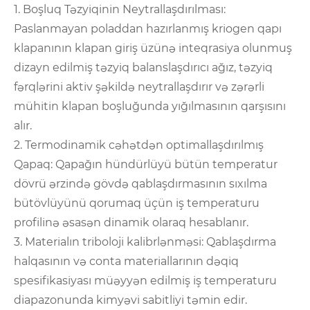
1. Boşluq Təzyiqinin Neytrallaşdırılması:
Paslanmayan poladdan hazırlanmış kriogen qapı
klapanının klapan giriş üzünə inteqrasiya olunmuş
dizayn edilmiş təzyiq balanslaşdırıcı ağız, təzyiq
fərqlərini aktiv şəkildə neytrallaşdırır və zərərli
mühitin klapan boşluğunda yığılmasının qarşısını
alır.
2. Termodinamik cəhətdən optimallaşdırılmış
Qapaq: Qapağın hündürlüyü bütün temperatur
dövrü ərzində gövdə qablaşdırmasının sıxılma
bütövlüyünü qorumaq üçün iş temperaturu
profilinə əsasən dinamik olaraq hesablanır.
3. Materialın triboloji kalibrlənməsi: Qablaşdırma
halqasının və conta materiallarının dəqiq
spesifikasiyası müəyyən edilmiş iş temperaturu
diapazonunda kimyəvi sabitliyi təmin edir.