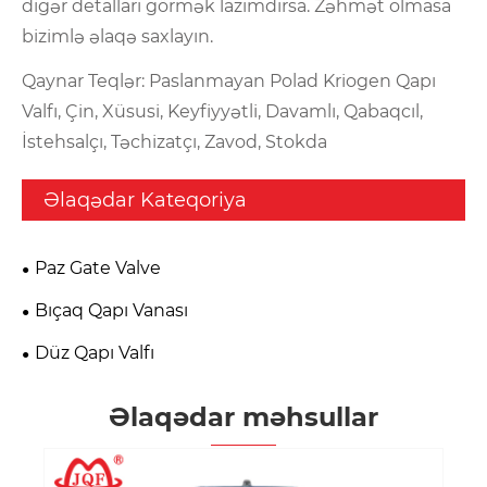
digər detalları görmək lazımdırsa. Zəhmət olmasa
bizimlə əlaqə saxlayın.
Qaynar Teqlər: Paslanmayan Polad Kriogen Qapı
Valfı, Çin, Xüsusi, Keyfiyyətli, Davamlı, Qabaqcıl,
İstehsalçı, Təchizatçı, Zavod, Stokda
Əlaqədar Kateqoriya
Paz Gate Valve
Bıçaq Qapı Vanası
Düz Qapı Valfı
Əlaqədar məhsullar