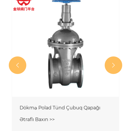


Dökmə Polad Tünd Çubuq Qapağı
Ətraflı Baxın >>