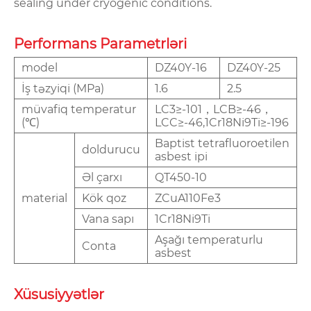
sealing under cryogenic conditions.
Performans Parametrləri
model
DZ40Y-16
DZ40Y-25
İş təzyiqi (MPa)
1.6
2.5
müvafiq temperatur
LC3≥-101，LCB≥-46，
(℃)
LCC≥-46,1Cr18Ni9Ti≥-196
Baptist tetrafluoroetilen
doldurucu
asbest ipi
Əl çarxı
QT450-10
material
Kök qoz
ZCuA110Fe3
Vana sapı
1Cr18Ni9Ti
Aşağı temperaturlu
Conta
asbest
Xüsusiyyətlər