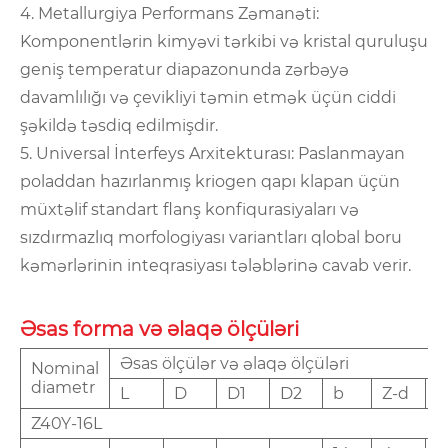
4. Metallurgiya Performans Zəmanəti:
Komponentlərin kimyəvi tərkibi və kristal quruluşu
geniş temperatur diapazonunda zərbəyə
davamlılığı və çevikliyi təmin etmək üçün ciddi
şəkildə təsdiq edilmişdir.
5. Universal İnterfeys Arxitekturası: Paslanmayan
poladdan hazırlanmış kriogen qapı klapan üçün
müxtəlif standart flanş konfiqurasiyaları və
sızdırmazlıq morfologiyası variantları qlobal boru
kəmərlərinin inteqrasiyası tələblərinə cavab verir.
Əsas forma və əlaqə ölçüləri
Əsas ölçülər və əlaqə ölçüləri
Nominal
diametr
L
D
D1
D2
b
Z-d
Z40Y-16L