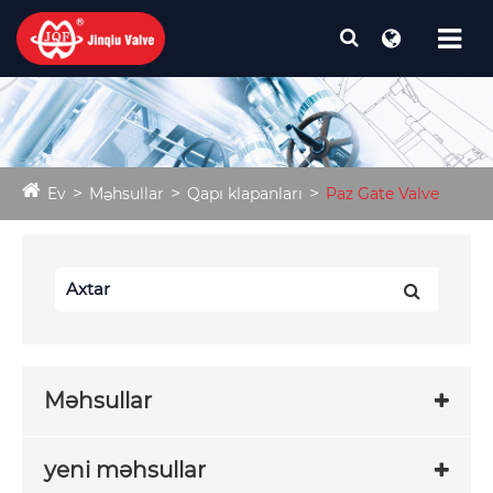
Ev
Məhsullar
Qapı klapanları
Paz Gate Valve
Məhsullar
yeni məhsullar