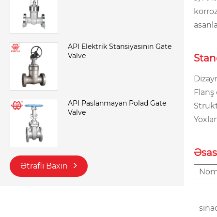
korroz
asanla
API Elektrik Stansiyasının Gate
Valve
Stand
Dizayn
Flanş 
API Paslanmayan Polad Gate
Struk
Valve
Yoxla
Əsas
Ətraflı Baxın
Nomi
sına