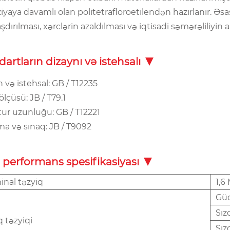
iyaya davamlı olan politetrafloroetilendən hazırlanır. Ə
şdırılması, xərclərin azaldılması və iqtisadi səmərəliliyin a
artların dizaynı və istehsalı
 və istehsal: GB / T12235
ölçüsü: JB / T79.1
tur uzunluğu: GB / T12221
ma və sınaq: JB / T9092
 performans spesifikasiyası
nal təzyiq
1,6
Güc
Sız
q təzyiqi
Sız