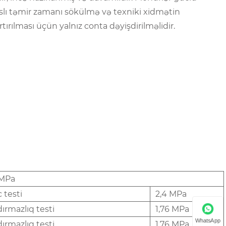
saslı təmir zamanı sökülmə və texniki xidmətin
rtırılması üçün yalnız conta dəyişdirilməlidir.
 MPa
 testi
2,4 MPa
dırmazlıq testi
1,76 MPa
WhatsApp
dırmazlıq testi
1,76 MPa