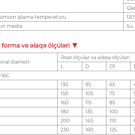
Qaz
simum işləmə temperaturu
12
un media
Su,
 forma və əlaqə ölçüləri
Əsas ölçülər və əlaqə ölçüləri
nal diametr
L
D
D1
-16C
130
95
65
150
105
75
160
115
85
180
135
100
200
145
110
230
160
125