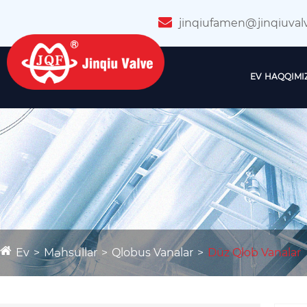
jinqiufamen@jinqiuval
EV
HAQQIMI
Ev
Məhsullar
Qlobus Vanalar
Düz Qlob Vanalar