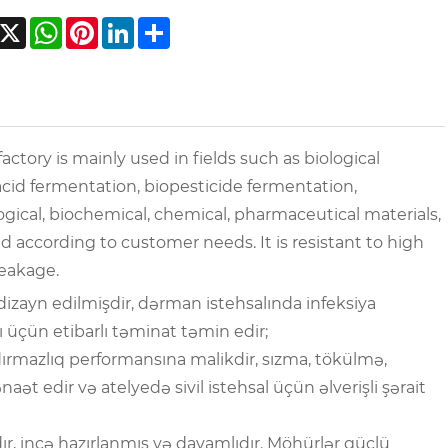
acebook
X
WhatsApp
Pinterest
LinkedIn
Share
ctory is mainly used in fields such as biological
cid fermentation, biopesticide fermentation,
logical, biochemical, chemical, pharmaceutical materials,
 according to customer needs. It is resistant to high
leakage.
dizayn edilmişdir, dərman istehsalında infeksiya
lı üçün etibarlı təminat təmin edir;
rmazlıq performansına malikdir, sızma, tökülmə,
aət edir və atelyedə sivil istehsal üçün əlverişli şərait
dır, incə hazırlanmış və davamlıdır. Möhürlər güclü