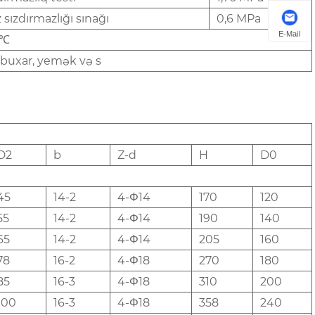
 sızdırmazlığı sınağı
0,6 MPa
E-Mail
0℃
 buxar, yemək və s
D2
b
Z-d
H
D0
45
14-2
4-Φ14
170
120
55
14-2
4-Φ14
190
140
65
14-2
4-Φ14
205
160
78
16-2
4-Φ18
270
180
85
16-3
4-Φ18
310
200
100
16-3
4-Φ18
358
240