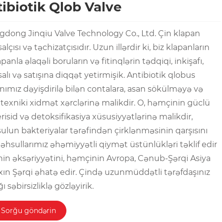
ibiotik Qlob Valve
dong Jinqiu Valve Technology Co., Ltd. Çin klapan
alçısı və təchizatçısıdır. Uzun illərdir ki, biz klapanların
panla əlaqəli boruların və fitinqlərin tədqiqi, inkişafı,
salı və satışına diqqət yetirmişik. Antibiotik qlobus
nımız dəyişdirilə bilən contalara, asan sökülməyə və
 texniki xidmət xərclərinə malikdir. O, həmçinin güclü
risid və detoksifikasiya xüsusiyyətlərinə malikdir,
lun bakteriyalar tərəfindən çirklənməsinin qarşısını
 Məhsullarımız əhəmiyyətli qiymət üstünlükləri təklif edir
nin əksəriyyətini, həmçinin Avropa, Cənub-Şərqi Asiya
xın Şərqi əhatə edir. Çində uzunmüddətli tərəfdaşınız
 səbirsizliklə gözləyirik.
Sorğu göndərin