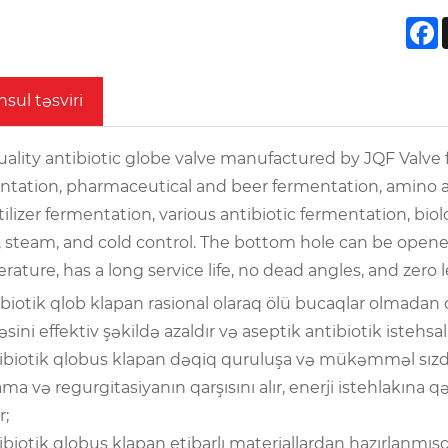
F
sul təsviri
ality antibiotic globe valve manufactured by JQF Valve fa
ntation, pharmaceutical and beer fermentation, amino a
tilizer fermentation, various antibiotic fermentation, bio
, steam, and cold control. The bottom hole can be opened
ature, has a long service life, no dead angles, and zero 
ibiotik qlob klapan rasional olaraq ölü bucaqlar olmadan 
sini effektiv şəkildə azaldır və aseptik antibiotik istehsa
tibiotik qlobus klapan dəqiq quruluşa və mükəmməl sızdı
a və regurgitasiyanın qarşısını alır, enerji istehlakına qən
r;
ibiotik qlobus klapan etibarlı materiallardan hazırlanmış