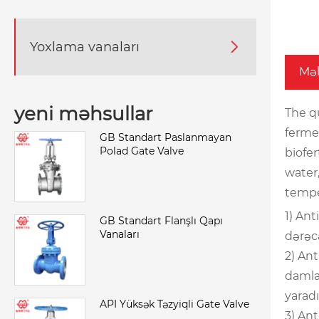
Yoxlama vanaları

Məh
yeni məhsullar
The qu
ferme
GB Standart Paslanmayan
Polad Gate Valve
biofer
water
temper
1) Ant
GB Standart Flanşlı Qapı
Vanaları
dərəcə
2) An
damlam
yaradı
API Yüksək Təzyiqli Gate Valve
3) Ant