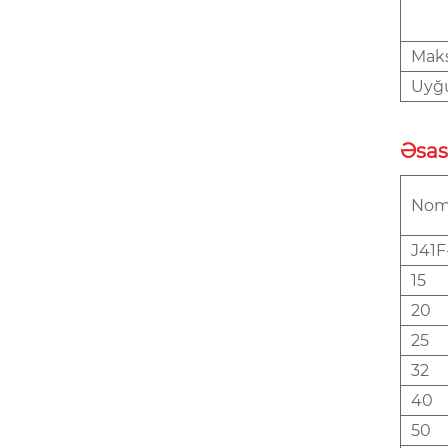
Mak
Uyğ
Əsas
Nomi
J41F
15
20
25
32
40
50