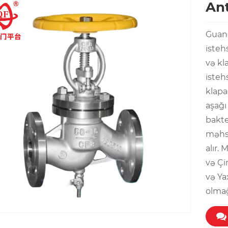
Ant
Guang
istehs
və kla
isteh
klapa
aşağı
bakte
məhsu
alır.
və Çi
və Ya
olmağı