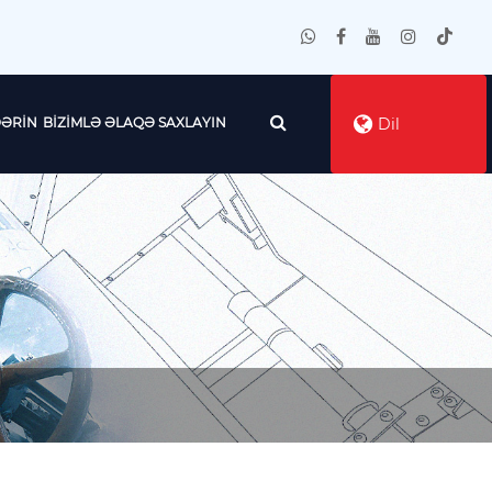
ƏRIN
BIZIMLƏ ƏLAQƏ SAXLAYIN
Dil