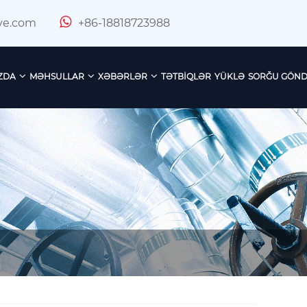
ve.com
+86-18818723988
ZDA
MƏHSULLAR
XƏBƏRLƏR
TƏTBIQLƏR
YÜKLƏ
SORĞU GÖND